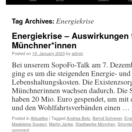
content
Energiekrise
Tag Archives:
Energiekrise – Auswirkungen 
Münchner*innen
Posted on
19. January 2023
by
admin
Bei unserem SopoFo-Talk am 7. Dezem
ging es um die steigenden Energie- und
Lebenshaltungskosten. Die Existenzsorg
Münchnerinnen wachsen dadurch. Die 
haben 20 Mio. Euro gespendet, um mit
und den Wohlfahrtsverbänden einen …
Posted in
Aktuelles
|
Tagged
Andrea Betz
,
Bernd Schreyer
,
Ene
Madeleine Sopjani
,
Martin Janke
,
Stadtwerke München
,
Stromk
comment