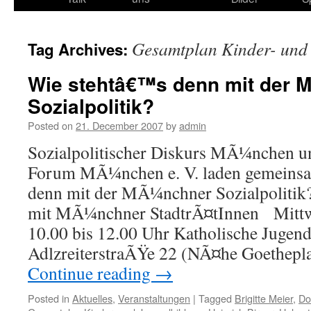
content
Gesamtplan Kinder- und
Tag Archives:
Wie stehtâ€™s denn mit der
Sozialpolitik?
Posted on
21. December 2007
by
admin
Sozialpolitischer Diskurs MÃ¼nchen un
Forum MÃ¼nchen e. V. laden gemeinsa
denn mit der MÃ¼nchner Sozialpolitik
mit MÃ¼nchner StadtrÃ¤tInnen Mittwo
10.00 bis 12.00 Uhr Katholische Jugen
AdlzreiterstraÃŸe 22 (NÃ¤he Goethepl
Continue reading
→
Posted in
Aktuelles
,
Veranstaltungen
|
Tagged
Brigitte Meier
,
Do