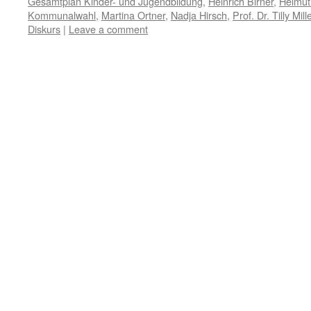
Gesamtplan Kinder- und Jugendbildung
,
Heinrich Birner
,
Helmut
Kommunalwahl
,
Martina Ortner
,
Nadja Hirsch
,
Prof. Dr. Tilly Mill
Diskurs
|
Leave a comment