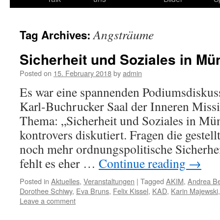
content
Angsträume
Tag Archives:
Sicherheit und Soziales in Mü
Posted on
15. February 2018
by
admin
Es war eine spannenden Podiumsdiskus
Karl-Buchrucker Saal der Inneren Miss
Thema: „Sicherheit und Soziales in M
kontrovers diskutiert. Fragen die gestel
noch mehr ordnungspolitische Sicherh
fehlt es eher …
Continue reading
→
Posted in
Aktuelles
,
Veranstaltungen
|
Tagged
AKIM
,
Andrea Be
Dorothee Schiwy
,
Eva Bruns
,
Felix Kissel
,
KAD
,
Karin Majewski
Leave a comment